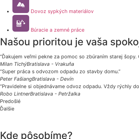
Dovoz sypkých materiálov
Búracie a zemné práce
Našou prioritou je vaša spoko
“Ďakujem veľmi pekne za pomoc so zbúraním starej šopy. Chl
Milan Tichý
Bratislava - Vrakuňa
“Super práca s odvozom odpadu zo stavby domu.”
Peter Fašiang
Bratislava - Devín
“Pravidelne si objednávame odvoz odpadu. Vždy rýchly do
Robo Lintner
Bratislava - Petržalka
Predošlé
Ďalšie
Kde pôsobíme?