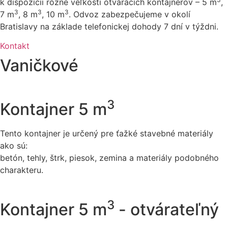
k dispozícii rôzne veľkosti otváracích kontajnerov – 5 m
,
3
3
3
7 m
, 8 m
, 10 m
. Odvoz zabezpečujeme v okolí
Bratislavy na základe telefonickej dohody 7 dní v týždni.
Kontakt
Vaničkové
3
Kontajner 5 m
Tento kontajner je určený pre ťažké stavebné materiály
ako sú:
betón, tehly, štrk, piesok, zemina a materiály podobného
charakteru.
3
Kontajner 5 m
- otvárateľný