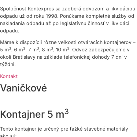
Spoločnosť Kontexpres sa zaoberá odvozom a likvidáciou
odpadu už od roku 1998. Ponúkame kompletné služby od
nakladania odpadu až po legislatívnu činnosť v likvidácii
odpadu.
Máme k dispozícii rôzne veľkosti otváracích kontajnerov –
3
3
3
3
3
5 m
, 6 m
, 7 m
, 8 m
, 10 m
. Odvoz zabezpečujeme v
okolí Bratislavy na základe telefonickej dohody 7 dní v
týždni.
Kontakt
Vaničkové
3
Kontajner 5 m
Tento kontajner je určený pre ťažké stavebné materiály
ako sú: